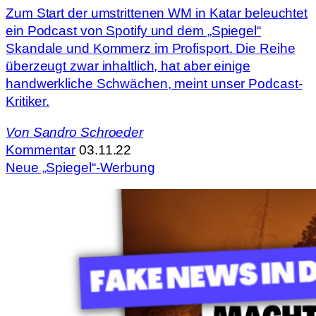
Zum Start der umstrittenen WM in Katar beleuchtet
ein Podcast von Spotify und dem „Spiegel“
Skandale und Kommerz im Profisport. Die Reihe
überzeugt zwar inhaltlich, hat aber einige
handwerkliche Schwächen, meint unser Podcast-
Kritiker.
Von
Sandro Schroeder
Kommentar
03.11.22
Neue „Spiegel“-Werbung