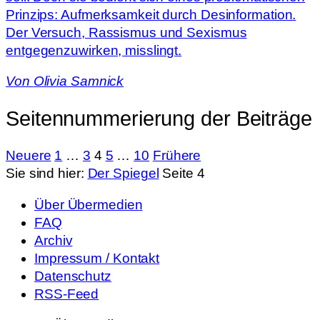
Prinzips: Aufmerksamkeit durch Desinformation.
Der Versuch, Rassismus und Sexismus
entgegenzuwirken, misslingt.
Von
Olivia Samnick
Seitennummerierung der Beiträge
Neuere
1
…
3
4
5
…
10
Frühere
Sie sind hier:
Der Spiegel
Seite 4
Über Übermedien
FAQ
Archiv
Impressum / Kontakt
Datenschutz
RSS-Feed