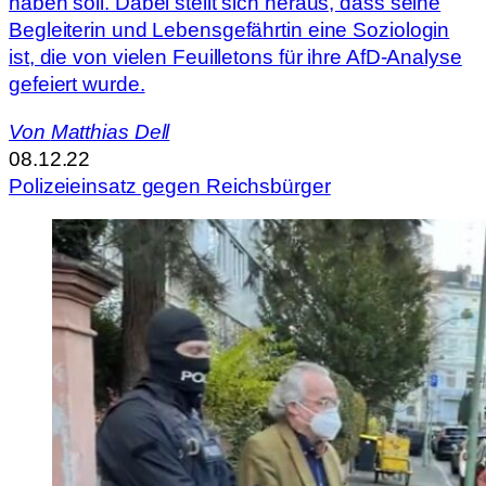
haben soll. Dabei stellt sich heraus, dass seine
Begleiterin und Lebensgefährtin eine Soziologin
ist, die von vielen Feuilletons für ihre AfD-Analyse
gefeiert wurde.
Von
Matthias Dell
08.12.22
Polizeieinsatz gegen Reichsbürger