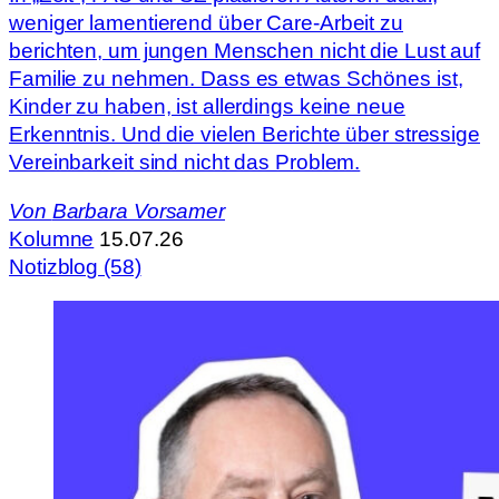
weniger lamentierend über Care-Arbeit zu
berichten, um jungen Menschen nicht die Lust auf
Familie zu nehmen. Dass es etwas Schönes ist,
Kinder zu haben, ist allerdings keine neue
Erkenntnis. Und die vielen Berichte über stressige
Vereinbarkeit sind nicht das Problem.
Von
Barbara Vorsamer
Kolumne
15.07.26
Notizblog (58)