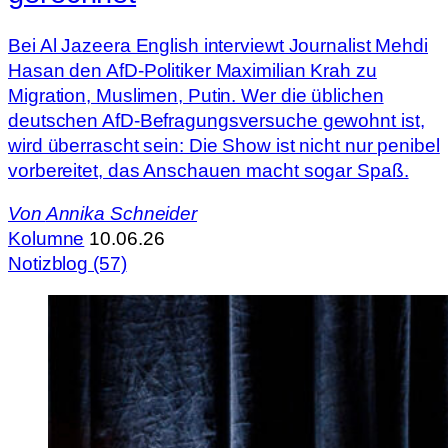
Bei Al Jazeera English interviewt Journalist Mehdi
Hasan den AfD-Politiker Maximilian Krah zu
Migration, Muslimen, Putin. Wer die üblichen
deutschen AfD-Befragungsversuche gewohnt ist,
wird überrascht sein: Die Show ist nicht nur penibel
vorbereitet, das Anschauen macht sogar Spaß.
Von
Annika Schneider
Kolumne
10.06.26
Notizblog (57)