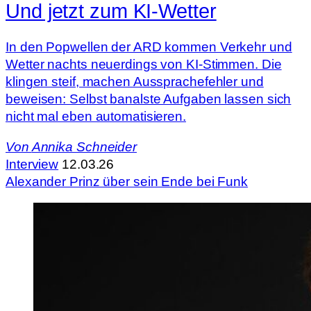
Und jetzt zum KI-Wetter
In den Popwellen der ARD kommen Verkehr und
Wetter nachts neuerdings von KI-Stimmen. Die
klingen steif, machen Aussprachefehler und
beweisen: Selbst banalste Aufgaben lassen sich
nicht mal eben automatisieren.
Von
Annika Schneider
Interview
12.03.26
Alexander Prinz über sein Ende bei Funk