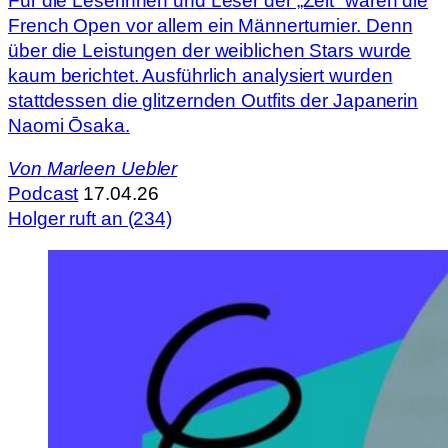
Für die Leserinnen und Leser der „Zeit“ waren die
French Open vor allem ein Männerturnier. Denn
über die Leistungen der weiblichen Stars wurde
kaum berichtet. Ausführlich analysiert wurden
stattdessen die glitzernden Outfits der Japanerin
Naomi Ōsaka.
Von
Marleen Uebler
Podcast
17.04.26
Holger ruft an (234)