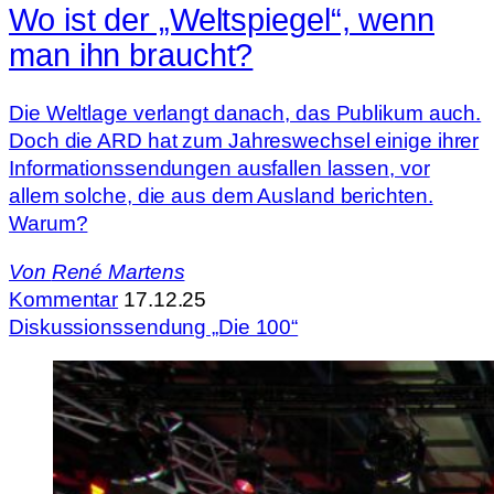
Wo ist der „Weltspiegel“, wenn
man ihn braucht?
Die Weltlage verlangt danach, das Publikum auch.
Doch die ARD hat zum Jahreswechsel einige ihrer
Informationssendungen ausfallen lassen, vor
allem solche, die aus dem Ausland berichten.
Warum?
Von
René Martens
Kommentar
17.12.25
Diskussionssendung „Die 100“