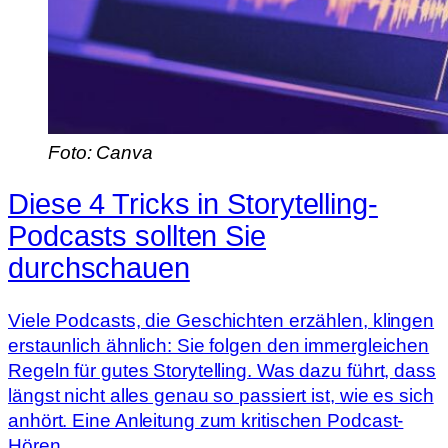
Foto: Canva
Diese 4 Tricks in Storytelling-
Podcasts sollten Sie
durchschauen
Viele Podcasts, die Geschichten erzählen, klingen
erstaunlich ähnlich: Sie folgen den immergleichen
Regeln für gutes Storytelling. Was dazu führt, dass
längst nicht alles genau so passiert ist, wie es sich
anhört. Eine Anleitung zum kritischen Podcast-
Hören.