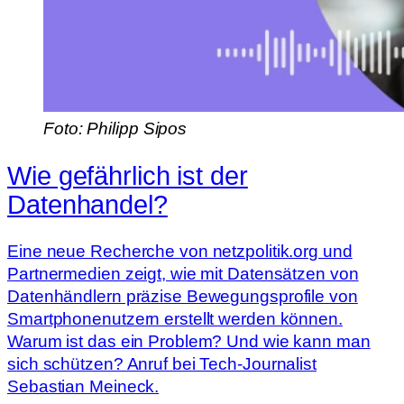
Foto: Philipp Sipos
Wie gefährlich ist der
Datenhandel?
Eine neue Recherche von netzpolitik.org und
Partnermedien zeigt, wie mit Datensätzen von
Datenhändlern präzise Bewegungsprofile von
Smartphonenutzern erstellt werden können.
Warum ist das ein Problem? Und wie kann man
sich schützen? Anruf bei Tech-Journalist
Sebastian Meineck.