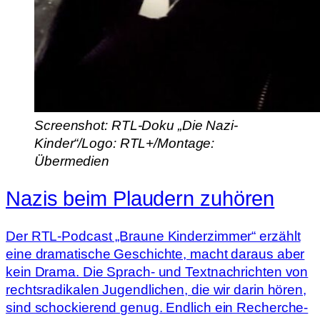
Screenshot: RTL-Doku „Die Nazi-
Kinder“/Logo: RTL+/Montage:
Übermedien
Nazis beim Plaudern zuhören
Der RTL-Podcast „Braune Kinderzimmer“ erzählt
eine dramatische Geschichte, macht daraus aber
kein Drama. Die Sprach- und Textnachrichten von
rechtsradikalen Jugendlichen, die wir darin hören,
sind schockierend genug. Endlich ein Recherche-