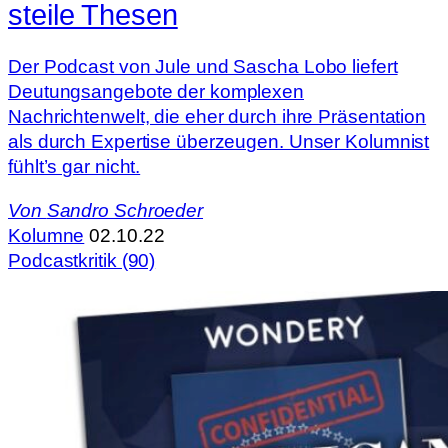
steile Thesen
Der Podcast von Jule und Sascha Lobo liefert
Deutungsangebote der komplexen
Nachrichtenwelt, die eher durch ihre Präsentation
als durch Expertise überzeugen. Unser Kolumnist
fühlt’s gar nicht.
Von
Sandro Schroeder
Kolumne
02.10.22
Podcastkritik (90)