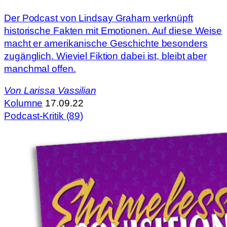
Der Podcast von Lindsay Graham verknüpft
historische Fakten mit Emotionen. Auf diese Weise
macht er amerikanische Geschichte besonders
zugänglich. Wieviel Fiktion dabei ist, bleibt aber
manchmal offen.
Von
Larissa Vassilian
Kolumne
17.09.22
Podcast-Kritik (89)