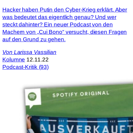
Hacker haben Putin den Cyber-Krieg erklärt. Aber
was bedeutet das eigentlich genau? Und wer
steckt dahinter? Ein neuer Podcast von den
Machern von „Cui Bono“ versucht, diesen Fragen
auf den Grund zu gehen.
Von
Larissa Vassilian
Kolumne
12.11.22
Podcast-Kritik (93)