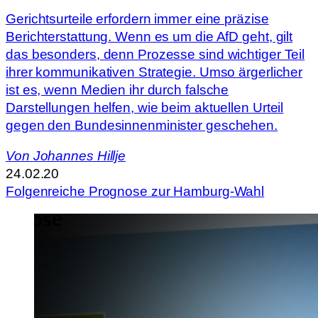
Gerichtsurteile erfordern immer eine präzise
Berichterstattung. Wenn es um die AfD geht, gilt
das besonders, denn Prozesse sind wichtiger Teil
ihrer kommunikativen Strategie. Umso ärgerlicher
ist es, wenn Medien ihr durch falsche
Darstellungen helfen, wie beim aktuellen Urteil
gegen den Bundesinnenminister geschehen.
Von
Johannes Hillje
24.02.20
Folgenreiche Prognose zur Hamburg-Wahl