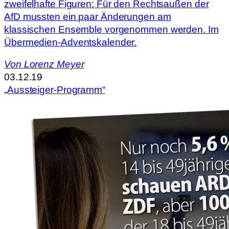
zweifelhafte Figuren: Für den Rechtsaußen der
AfD mussten ein paar Änderungen am
klassischen Ensemble vorgenommen werden. Im
Übermedien-Adventskalender.
Von
Lorenz Meyer
03.12.19
„Aussteiger-Programm“