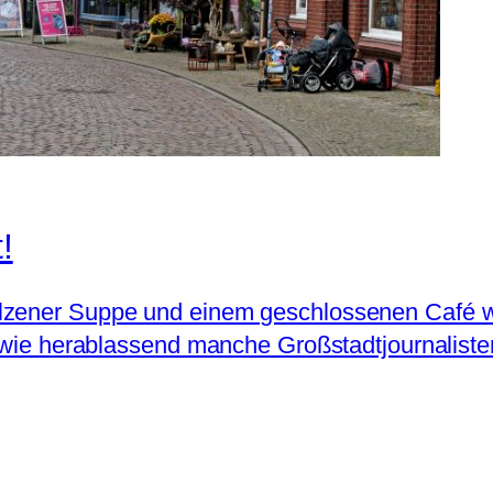
!
lzener Suppe und einem geschlossenen Café wen
, wie herablassend manche Großstadtjournaliste