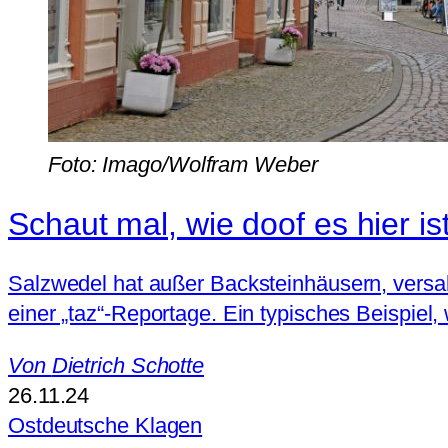
Foto: Imago/Wolfram Weber
Schaut mal, wie doof es hier ist
Salzwedel hat außer Backsteinhäusern, versa
einer „taz“-Reportage. Ein typisches Beispiel
Von
Dietrich Schotte
26.11.24
Ostdeutsche Klagen