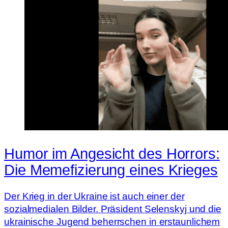
Humor im Angesicht des Horrors:
Die Memefizierung eines Krieges
Der Krieg in der Ukraine ist auch einer der
sozialmedialen Bilder. Präsident Selenskyj und die
ukrainische Jugend beherrschen in erstaunlichem