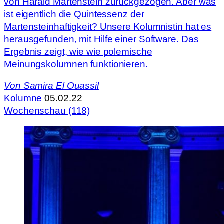
von Harald Martenstein zurückgezogen. Aber was
ist eigentlich die Quintessenz der
Martensteinhaftigkeit? Unsere Kolumnistin hat es
herausgefunden, mit Hilfe einer Software. Das
Ergebnis zeigt, wie wie polemische
Meinungskolumnen funktionieren.
Von
Samira El Ouassil
Kolumne
05.02.22
Wochenschau (118)