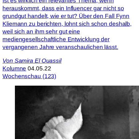
Ist es wirklich ein relevantes Thema, wenn
herauskommt, dass ein Influencer gar nicht so
grundgut handelt, wie er tut? Über den Fall Fynn
Kliemann zu berichten, lohnt sich schon deshalb,
weil sich an ihm sehr gut eine
mediengesellschaftliche Entwicklung der
vergangenen Jahre veranschaulichen lässt.
Von
Samira El Ouassil
Kolumne
04.05.22
Wochenschau (123)