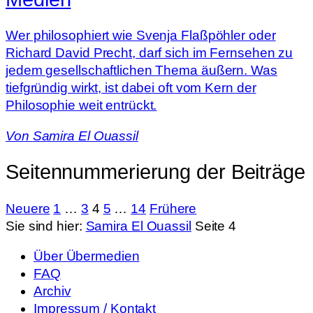
Wer philosophiert wie Svenja Flaßpöhler oder
Richard David Precht, darf sich im Fernsehen zu
jedem gesellschaftlichen Thema äußern. Was
tiefgründig wirkt, ist dabei oft vom Kern der
Philosophie weit entrückt.
Von
Samira El Ouassil
Seitennummerierung der Beiträge
Neuere
1
…
3
4
5
…
14
Frühere
Sie sind hier:
Samira El Ouassil
Seite 4
Über Übermedien
FAQ
Archiv
Impressum / Kontakt