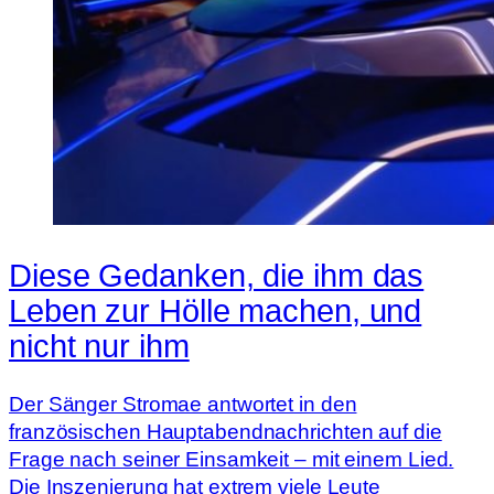
Diese Gedanken, die ihm das
Leben zur Hölle machen, und
nicht nur ihm
Der Sänger Stromae antwortet in den
französischen Hauptabendnachrichten auf die
Frage nach seiner Einsamkeit – mit einem Lied.
Die Inszenierung hat extrem viele Leute