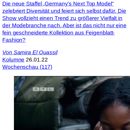
Die neue Staffel „Germany’s Next Top Model“
zelebriert Diversität und feiert sich selbst dafür. Die
Show vollzieht einen Trend zu größerer Vielfalt in
der Modebranche nach. Aber ist das nicht nur eine
fein geschneiderte Kollektion aus Feigenblatt-
Fashion?
Von
Samira El Ouassil
Kolumne
26.01.22
Wochenschau (117)