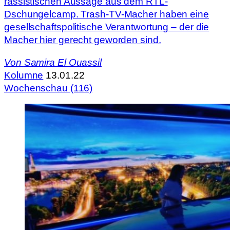
rassistischen Aussage aus dem RTL-
Dschungelcamp. Trash-TV-Macher haben eine
gesellschaftspolitische Verantwortung – der die
Macher hier gerecht geworden sind.
Von
Samira El Ouassil
Kolumne
13.01.22
Wochenschau (116)