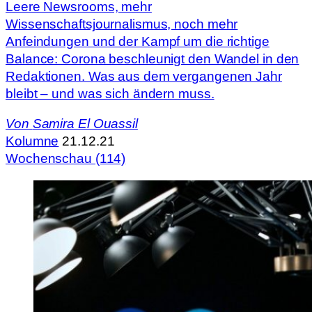
Leere Newsrooms, mehr
Wissenschaftsjournalismus, noch mehr
Anfeindungen und der Kampf um die richtige
Balance: Corona beschleunigt den Wandel in den
Redaktionen. Was aus dem vergangenen Jahr
bleibt – und was sich ändern muss.
Von
Samira El Ouassil
Kolumne
21.12.21
Wochenschau (114)