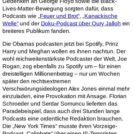
Gedenken an George Floyd sowie die Black-
Lives-Matter-Bewegung sorgten dafür, dass
Podcasts wie
„Feuer und Brot“
,
„Kanackische
Welle“
und der
Doku-Podcast über Oury Jalloh
ein
breiteres Publikum fanden.
Die Obamas podcasten jetzt bei Spotify, Prinz
Harry und Meghan wollen es ihnen nachtun. Der
wohl reichweitenstärkste Podcaster der Welt, Joe
Rogan, zog ebenfalls zu Spotify um – für einen
dreistelligen Millionenbetrag – nur um Wochen
später den rechtsextremen
Verschwörungsideologen Alex Jones einmal mehr
einzuladen, eine Provokation mit Ansage. Florian
Schroeder und Serdar Somuncu lieferten das
Paradebeispiel, dass auch drei Stunden lange
Podcasts eine ordentliche Redaktion brauchen.
Die „New York Times“ musste ihren Vorzeige-
Podcast „Caliphate“ über einen IS-Terroristen