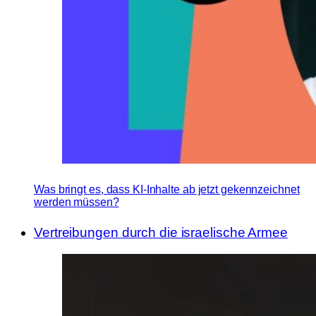
Was bringt es, dass KI-Inhalte ab jetzt gekennzeichnet
werden müssen?
Vertreibungen durch die israelische Armee