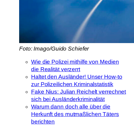
Foto: Imago/Guido Schiefer
Wie die Polizei mithilfe von Medien
die Realität verzerrt
Haltet den Ausländer! Unser How-to
zur Polizeilichen Kriminalstatistik
Fake Nius: Julian Reichelt verrechnet
sich bei Ausländerkriminalität
Warum dann doch alle über die
Herkunft des mutmaßlichen Täters
berichten