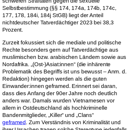
schweren Straftaten gegen die sexuelle
Selbstbestimmung (§§ 174, 174a, 174b, 174c,
177, 178, 184i, 184j StGB) liegt der Anteil
nichtdeutscher Tatverdächtiger 2023 bei 38,3
Prozent.
Zurzeit fokussiert sich die mediale und politische
Rechte besonders gern auf Tatverdächtige aus
muslimischen bzw. arabischen Ländern sowie aus
Nordafrika. „(Ost-)Asiat:innen“ (die inhärente
Problematik des Begriffs ist uns bewusst – Anm. d.
Redaktion) hingegen werden als die guten
Einwander:innen geframed. Erinnert sei daran,
dass dies Anfang der 90er Jahre noch deutlich
anders war. Damals wurden Vietnamesen vor
allem in Ostdeutschland als hochkriminelle
Bandenmitglieder, „Killer“ und „Clans“
geframed
. Zum Verständnis von Kriminalität und
ihrer Ursachen tragen solche Stereotype jedenfalls