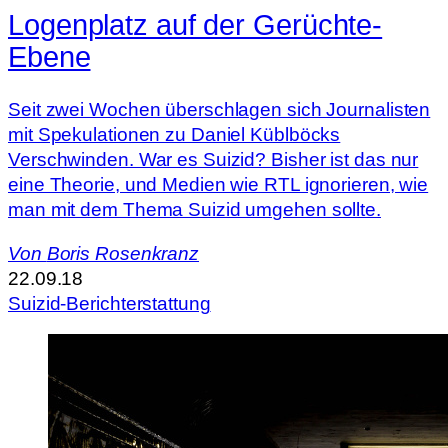
Logenplatz auf der Gerüchte-
Ebene
Seit zwei Wochen überschlagen sich Journalisten
mit Spekulationen zu Daniel Küblböcks
Verschwinden. War es Suizid? Bisher ist das nur
eine Theorie, und Medien wie RTL ignorieren, wie
man mit dem Thema Suizid umgehen sollte.
Von
Boris Rosenkranz
22.09.18
Suizid-Berichterstattung