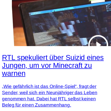
RTL spekuliert über Suizid eines
Jungen, um vor Minecraft zu
warnen
„Wie gefährlich ist das Online-Spiel“, fragt der
Sender, weil sich ein Neunjähriger das Leben
genommen hat. Dabei hat RTL selbst keinen
Beleg für einen Zusammenhang.