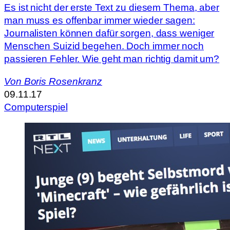
Es ist nicht der erste Text zu diesem Thema, aber
man muss es offenbar immer wieder sagen:
Journalisten können dafür sorgen, dass weniger
Menschen Suizid begehen. Doch immer noch
passieren Fehler. Wie geht man richtig damit um?
Von
Boris Rosenkranz
09.11.17
Computerspiel