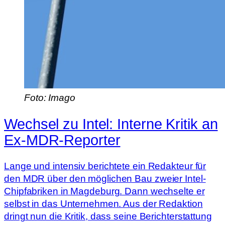
Foto: Imago
Wechsel zu Intel: Interne Kritik an
Ex-MDR-Reporter
Lange und intensiv berichtete ein Redakteur für
den MDR über den möglichen Bau zweier Intel-
Chipfabriken in Magdeburg. Dann wechselte er
selbst in das Unternehmen. Aus der Redaktion
dringt nun die Kritik, dass seine Berichterstattung