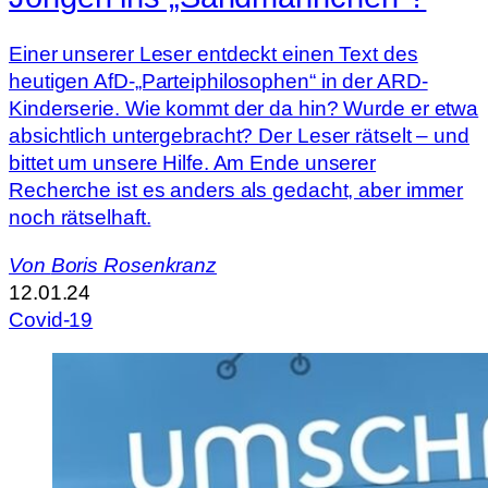
Einer unserer Leser entdeckt einen Text des
heutigen AfD-„Parteiphilosophen“ in der ARD-
Kinderserie. Wie kommt der da hin? Wurde er etwa
absichtlich untergebracht? Der Leser rätselt – und
bittet um unsere Hilfe. Am Ende unserer
Recherche ist es anders als gedacht, aber immer
noch rätselhaft.
Von
Boris Rosenkranz
12.01.24
Covid-19