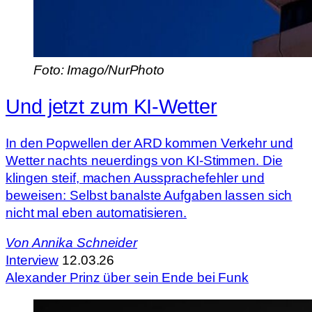
Foto: Imago/NurPhoto
Und jetzt zum KI-Wetter
In den Popwellen der ARD kommen Verkehr und
Wetter nachts neuerdings von KI-Stimmen. Die
klingen steif, machen Aussprachefehler und
beweisen: Selbst banalste Aufgaben lassen sich
nicht mal eben automatisieren.
Von
Annika Schneider
Interview
12.03.26
Alexander Prinz über sein Ende bei Funk