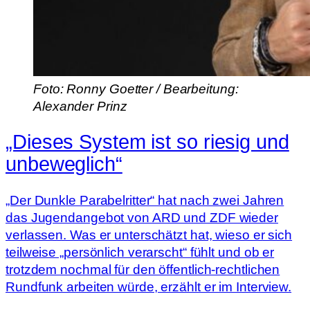
Foto: Ronny Goetter / Bearbeitung:
Alexander Prinz
„Dieses System ist so riesig und
unbeweglich“
„Der Dunkle Parabelritter“ hat nach zwei Jahren
das Jugendangebot von ARD und ZDF wieder
verlassen. Was er unterschätzt hat, wieso er sich
teilweise „persönlich verarscht“ fühlt und ob er
trotzdem nochmal für den öffentlich-rechtlichen
Rundfunk arbeiten würde, erzählt er im Interview.