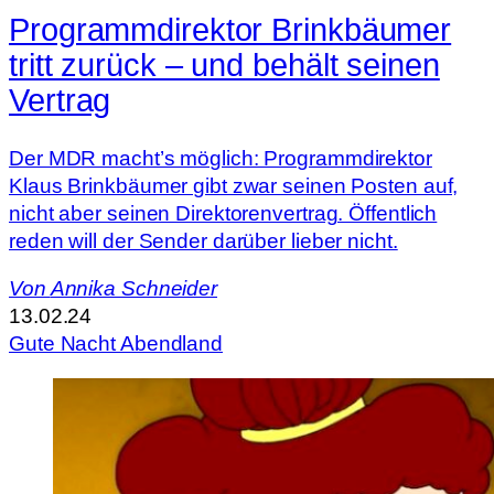
Programmdirektor Brinkbäumer
tritt zurück – und behält seinen
Vertrag
Der MDR macht’s möglich: Programmdirektor
Klaus Brinkbäumer gibt zwar seinen Posten auf,
nicht aber seinen Direktorenvertrag. Öffentlich
reden will der Sender darüber lieber nicht.
Von
Annika Schneider
13.02.24
Gute Nacht Abendland