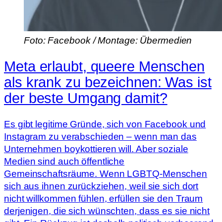
Foto: Facebook / Montage: Übermedien
Meta erlaubt, queere Menschen
als krank zu bezeichnen: Was ist
der beste Umgang damit?
Es gibt legitime Gründe, sich von Facebook und
Instagram zu verabschieden – wenn man das
Unternehmen boykottieren will. Aber soziale
Medien sind auch öffentliche
Gemeinschaftsräume. Wenn LGBTQ-Menschen
sich aus ihnen zurückziehen, weil sie sich dort
nicht willkommen fühlen, erfüllen sie den Traum
derjenigen, die sich wünschten, dass es sie nicht