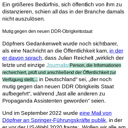
Ein größeres Bedürfnis, sich öffentlich von ihm zu
distanzieren, schien all das in der Branche damals
nicht auszulösen.
Mutig gegen den neuen DDR-Obrigkeitsstaat
Döpfners Gedankenwelt wurde noch sichtbarer,
als eine Nachricht an die Öffentlichkeit kam,
in der
er davon sprach
, dass Julian Reichelt „wirklich der
letzte und einzige
Journalist
Person, die Informationen
recherchiert, prüft und anschließend der Öffentlichkeit zur
in Deutschland“ sei, „der noch
Verfügung stellt,...
mutig gegen dan neuen DDR Obrigkeits Staat
aufbegehrt“, während „fast alle anderen zu
Propaganda Assistenten geworden“ seien.
Und im September 2022 wurde
eine Mail von
Döpfner an Springer-Führungskräfte publik
, in der
er vor der US-Wahl 2020 fragte: „Wollen wir alle am