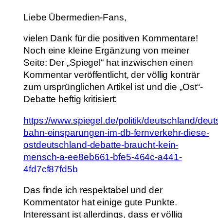
Liebe Übermedien-Fans,
vielen Dank für die positiven Kommentare!
Noch eine kleine Ergänzung von meiner
Seite: Der „Spiegel“ hat inzwischen einen
Kommentar veröffentlicht, der völlig konträr
zum ursprünglichen Artikel ist und die „Ost“-
Debatte heftig kritisiert:
https://www.spiegel.de/politik/deutschland/deu
bahn-einsparungen-im-db-fernverkehr-diese-
ostdeutschland-debatte-braucht-kein-
mensch-a-ee8eb661-bfe5-464c-a441-
4fd7cf87fd5b
Das finde ich respektabel und der
Kommentator hat einige gute Punkte.
Interessant ist allerdings, dass er völlig