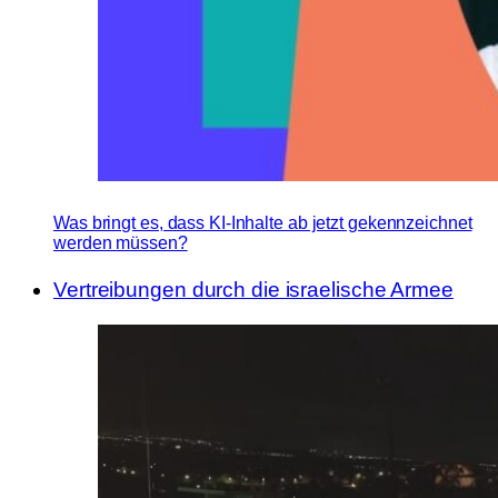
Was bringt es, dass KI-Inhalte ab jetzt gekennzeichnet
werden müssen?
Vertreibungen durch die israelische Armee