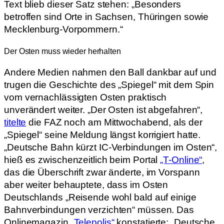
Text blieb dieser Satz stehen: „
Besonders
betroffen sind Orte in Sachsen, Thüringen sowie
Mecklenburg-Vorpommern.“
Der Osten muss wieder herhalten
Andere Medien nahmen den Ball dankbar auf und
trugen die Geschichte des „Spiegel“ mit dem Spin
vom vernachlässigten Osten praktisch
unverändert weiter. „Der Osten ist abgefahren“,
titelt
e
die FAZ noch am Mittwochabend, als der
„Spiegel“ seine Meldung längst korrigiert hatte.
„Deutsche Bahn kürzt IC-Verbindungen im Osten“,
hieß es zwischenzeitlich beim Portal
„T-Online“
,
das die Überschrift zwar änderte, im Vorspann
aber weiter behauptete, dass im Osten
Deutschlands „Reisende wohl bald auf einige
Bahnverbindungen verzichten“ müssen. Das
Onlinemagazin
„Telepolis“
konstatierte: „Deutsche