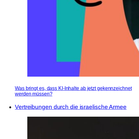
Was bringt es, dass KI-Inhalte ab jetzt gekennzeichnet
werden müssen?
Vertreibungen durch die israelische Armee