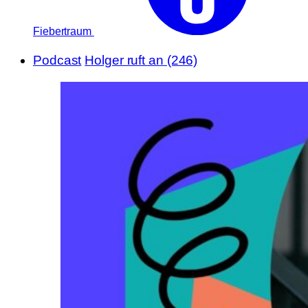
Fiebertraum
Podcast
Holger ruft an (246)