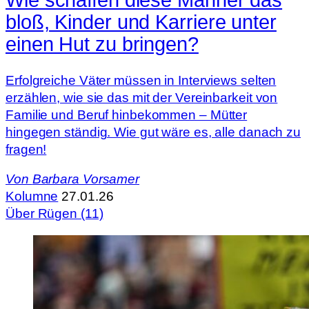
bloß, Kinder und Karriere unter
einen Hut zu bringen?
Erfolgreiche Väter müssen in Interviews selten
erzählen, wie sie das mit der Vereinbarkeit von
Familie und Beruf hinbekommen – Mütter
hingegen ständig. Wie gut wäre es, alle danach zu
fragen!
Von
Barbara Vorsamer
Kolumne
27.01.26
Über Rügen (11)