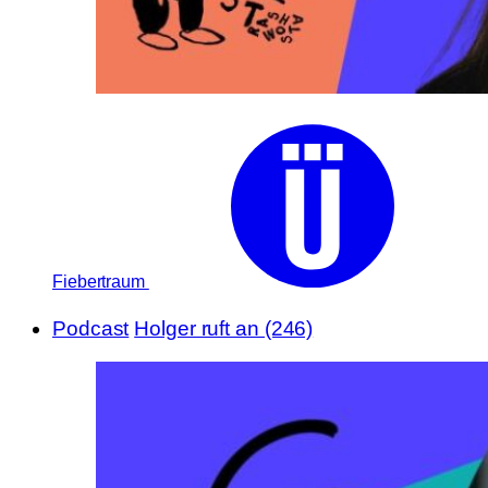
Fiebertraum
Podcast
Holger ruft an (246)