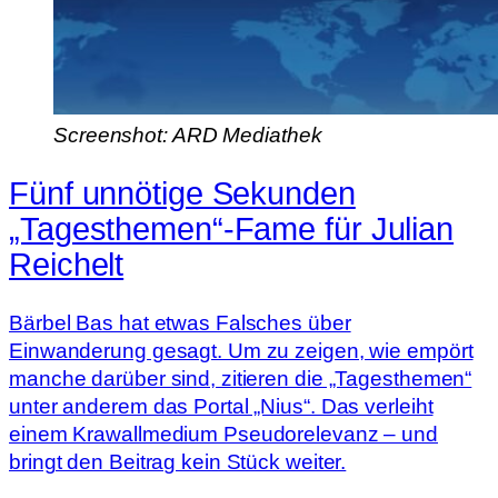
Screenshot: ARD Mediathek
Fünf unnötige Sekunden
„Tagesthemen“-Fame für Julian
Reichelt
Bärbel Bas hat etwas Falsches über
Einwanderung gesagt. Um zu zeigen, wie empört
manche darüber sind, zitieren die „Tagesthemen“
unter anderem das Portal „Nius“. Das verleiht
einem Krawallmedium Pseudorelevanz – und
bringt den Beitrag kein Stück weiter.