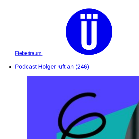
Fiebertraum
Podcast
Holger ruft an (246)