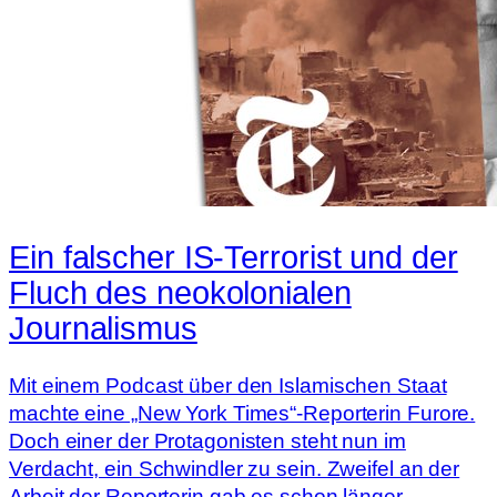
Ein falscher IS-Terrorist und der
Fluch des neokolonialen
Journalismus
Mit einem Podcast über den Islamischen Staat
machte eine „New York Times“-Reporterin Furore.
Doch einer der Protagonisten steht nun im
Verdacht, ein Schwindler zu sein. Zweifel an der
Arbeit der Reporterin gab es schon länger.