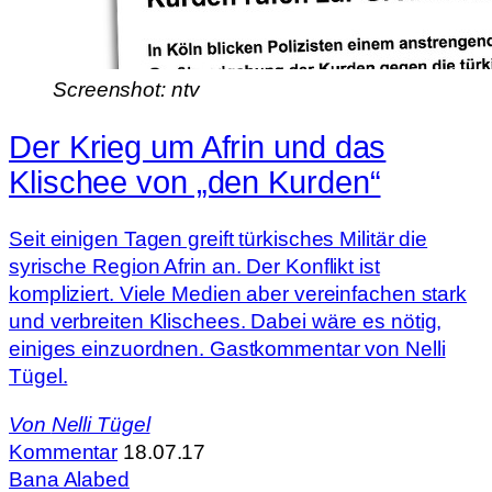
Screenshot: ntv
Der Krieg um Afrin und das
Klischee von „den Kurden“
Seit einigen Tagen greift türkisches Militär die
syrische Region Afrin an. Der Konflikt ist
kompliziert. Viele Medien aber vereinfachen stark
und verbreiten Klischees. Dabei wäre es nötig,
einiges einzuordnen. Gastkommentar von Nelli
Tügel.
Von
Nelli Tügel
Kommentar
18.07.17
Bana Alabed