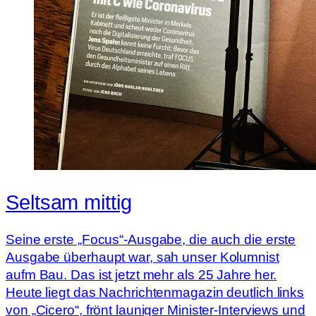
Seltsam mittig
Seine erste „Focus“-Ausgabe, die auch die erste
Ausgabe überhaupt war, sah unser Kolumnist
aufm Bau. Das ist jetzt mehr als 25 Jahre her.
Heute liegt das Nachrichtenmagazin deutlich links
von „Cicero“, frönt launiger Minister-Interviews und