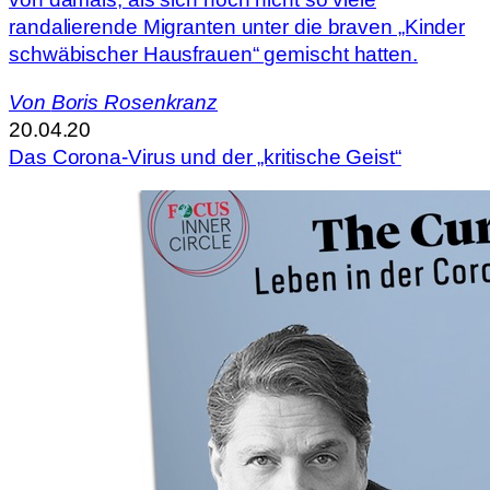
randalierende Migranten unter die braven „Kinder
schwäbischer Hausfrauen“ gemischt hatten.
Von
Boris Rosenkranz
20.04.20
Das Corona-Virus und der „kritische Geist“