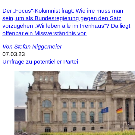
Der „Focus“-Kolumnist fragt: Wie irre muss man
sein, um als Bundesregierung gegen den Satz
vorzugehen „Wir leben alle im Irrenhaus“? Da liegt
offenbar ein Missverständnis vor.
Von
Stefan Niggemeier
07.03.23
Umfrage zu potentieller Partei