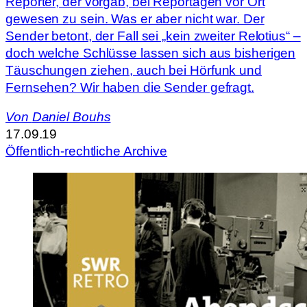
Reporter, der vorgab, bei Reportagen vor Ort
gewesen zu sein. Was er aber nicht war. Der
Sender betont, der Fall sei „kein zweiter Relotius“ –
doch welche Schlüsse lassen sich aus bisherigen
Täuschungen ziehen, auch bei Hörfunk und
Fernsehen? Wir haben die Sender gefragt.
Von
Daniel Bouhs
17.09.19
Öffentlich-rechtliche Archive