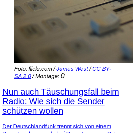
Foto: flickr.com /
James West
/
CC BY-
SA 2.0
/ Montage: Ü
Nun auch Täuschungsfall beim
Radio: Wie sich die Sender
schützen wollen
Der Deutschlandfunk trennt sich von einem