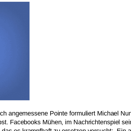
tlich angemessene Pointe formuliert Michael Nu
elbst. Facebooks Mühen, im Nachrichtenspiel s
das es krampfhaft zu ersetzen versucht: „Ein a