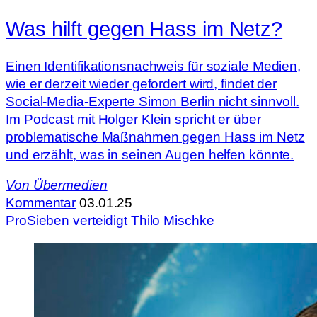
Was hilft gegen Hass im Netz?
Einen Identifikationsnachweis für soziale Medien,
wie er derzeit wieder gefordert wird, findet der
Social-Media-Experte Simon Berlin nicht sinnvoll.
Im Podcast mit Holger Klein spricht er über
problematische Maßnahmen gegen Hass im Netz
und erzählt, was in seinen Augen helfen könnte.
Von
Übermedien
Kommentar
03.01.25
ProSieben verteidigt Thilo Mischke