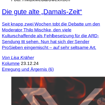
Die gute alte „Damals-Zeit“
Seit knapp zwei Wochen tobt die Debatte um den
Moderator Thilo Mischke, den viele
Kulturschaffende als Fehlbesetzung für die ARD-
Sendung ttt sehen. Nun hat sich der Sender
ProSieben eingemischt – auf sehr seltsame Art.
Von
Lisa Kräher
Kolumne
23.12.24
Erregung und Ärgernis (6)