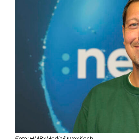
Foto: HMBxMedia/UwexKoch