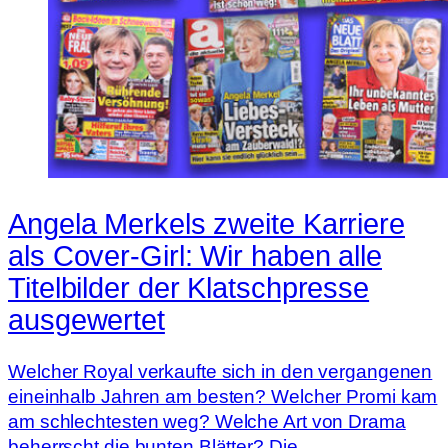
Angela Merkels zweite Karriere
als Cover-Girl: Wir haben alle
Titelbilder der Klatschpresse
ausgewertet
Welcher Royal verkaufte sich in den vergangenen
eineinhalb Jahren am besten? Welcher Promi kam
am schlechtesten weg? Welche Art von Drama
beherrscht die bunten Blätter? Die