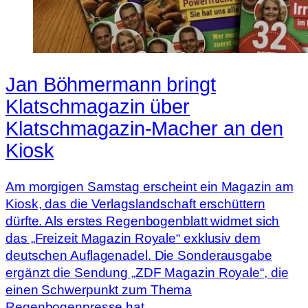
Jan Böhmermann bringt
Klatschmagazin über
Klatschmagazin-Macher an den
Kiosk
Am morgigen Samstag erscheint ein Magazin am
Kiosk, das die Verlagslandschaft erschüttern
dürfte. Als erstes Regenbogenblatt widmet sich
das „Freizeit Magazin Royale“ exklusiv dem
deutschen Auflagenadel. Die Sonderausgabe
ergänzt die Sendung „ZDF Magazin Royale“, die
einen Schwerpunkt zum Thema
Regenbogenpresse hat.