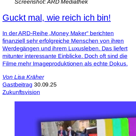
Screenshot: ARD Mediathek
Guckt mal, wie reich ich bin!
In der ARD-Reihe „Money Maker“ berichten
finanziell sehr erfolgreiche Menschen von ihren
Werdegängen und ihrem Luxusleben. Das liefert
mitunter interessante Einblicke. Doch oft sind die
Filme mehr Imageproduktionen als echte Dokus.
Von
Lisa Kräher
Gastbeitrag
30.09.25
Zukunftsvision