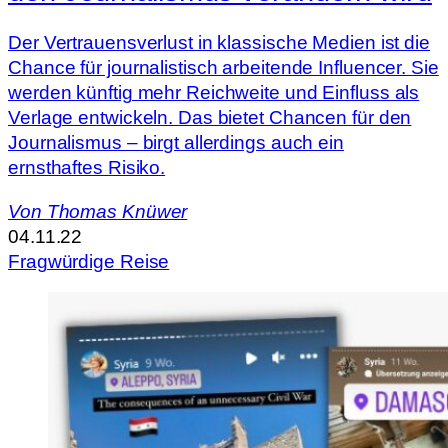
Der Vertrauensverlust in klassische Medien ist die
Chance für journalistisch arbeitende Influencer. Sie
werden künftig mehr Reichweite und Einfluss als
Verlage entwickeln. Das bietet Chancen für den
Journalismus – birgt allerdings auch ein
ernsthaftes Risiko.
Von
Thomas Knüwer
04.11.22
Fragwürdige Reise