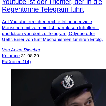
Youtube ist der Trichter, der in die
Regentonne Telegram führt
Auf Youtube erreichen rechte Influencer viele
Menschen mit vermeintlich harmlosen Inhalten –
und lotsen von dort zu Telegram, Odysee oder
Gettr. Einer von fünf Mechanismen für ihren Erfolg.
Von
Anina Ritscher
Kolumne
31.08.20
Fußnoten (14)