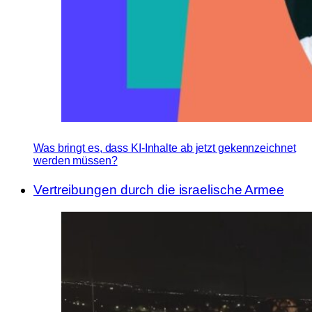
Was bringt es, dass KI-Inhalte ab jetzt gekennzeichnet
werden müssen?
Vertreibungen durch die israelische Armee