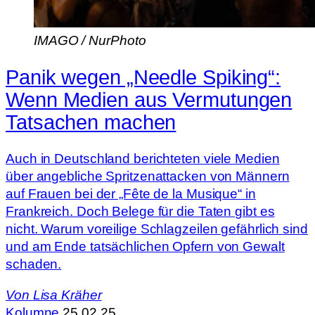
IMAGO / NurPhoto
Panik wegen „Needle Spiking“:
Wenn Medien aus Vermutungen
Tatsachen machen
Auch in Deutschland berichteten viele Medien
über angebliche Spritzenattacken von Männern
auf Frauen bei der „Fête de la Musique“ in
Frankreich. Doch Belege für die Taten gibt es
nicht. Warum voreilige Schlagzeilen gefährlich sind
und am Ende tatsächlichen Opfern von Gewalt
schaden.
Von
Lisa Kräher
Kolumne
25.02.25