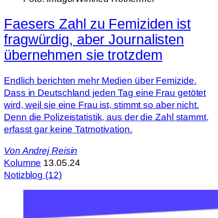
Faesers Zahl zu Femiziden ist
fragwürdig, aber Journalisten
übernehmen sie trotzdem
Endlich berichten mehr Medien über Femizide.
Dass in Deutschland jeden Tag eine Frau getötet
wird, weil sie eine Frau ist, stimmt so aber nicht.
Denn die Polizeistatistik, aus der die Zahl stammt,
erfasst gar keine Tatmotivation.
Von
Andrej Reisin
Kolumne
13.05.24
Notizblog (12)