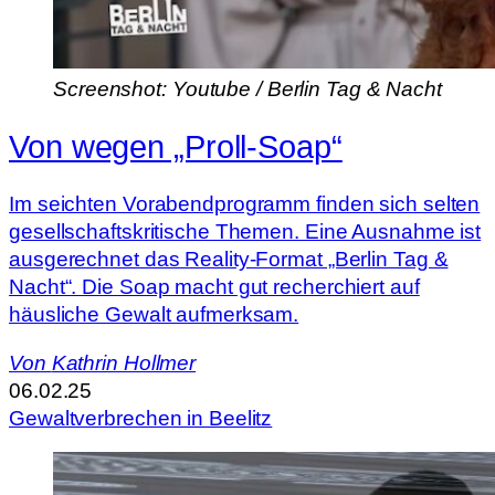
Screenshot: Youtube / Berlin Tag & Nacht
Von wegen „Proll-Soap“
Im seichten Vorabendprogramm finden sich selten
gesellschaftskritische Themen. Eine Ausnahme ist
ausgerechnet das Reality-Format „Berlin Tag &
Nacht“. Die Soap macht gut recherchiert auf
häusliche Gewalt aufmerksam.
Von
Kathrin Hollmer
06.02.25
Gewaltverbrechen in Beelitz