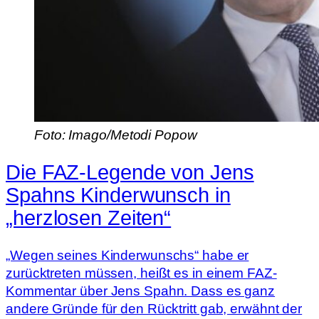
Foto: Imago/Metodi Popow
Die FAZ-Legende von Jens
Spahns Kinderwunsch in
„herzlosen Zeiten“
„Wegen seines Kinderwunschs“ habe er
zurücktreten müssen, heißt es in einem FAZ-
Kommentar über Jens Spahn. Dass es ganz
andere Gründe für den Rücktritt gab, erwähnt der