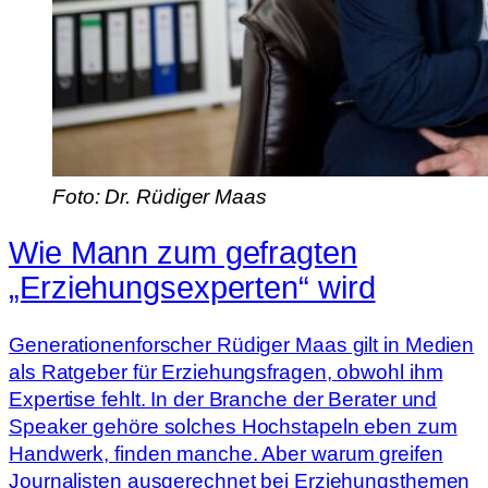
Foto: Dr. Rüdiger Maas
Wie Mann zum gefragten
„Erziehungsexperten“ wird
Generationenforscher Rüdiger Maas gilt in Medien
als Ratgeber für Erziehungsfragen, obwohl ihm
Expertise fehlt. In der Branche der Berater und
Speaker gehöre solches Hochstapeln eben zum
Handwerk, finden manche. Aber warum greifen
Journalisten ausgerechnet bei Erziehungsthemen