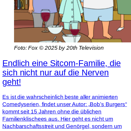
Foto: Fox © 2025 by 20th Television
Endlich eine Sitcom-Familie, die
sich nicht nur auf die Nerven
geht!
Es ist die wahrscheinlich beste aller animierten
Comedyserien, findet unser Autor: „Bob’s Burgers“
kommt seit 15 Jahren ohne die üblichen
Familienklischees aus. Hier geht es nicht um
Nachbarschaftsstreit und Genörgel, sondern um