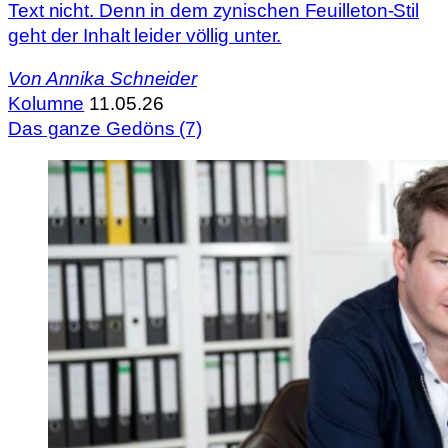
Text nicht. Denn in dem zynischen Feuilleton-Stil
geht der Inhalt leider völlig unter.
Von
Annika Schneider
Kolumne
11.05.26
Das ganze Gedöns (7)