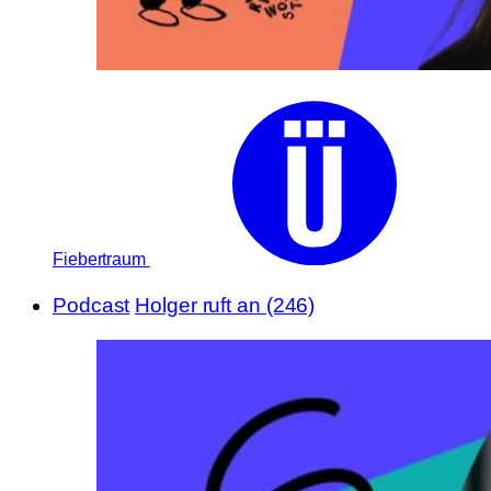
Fiebertraum
Podcast
Holger ruft an (246)