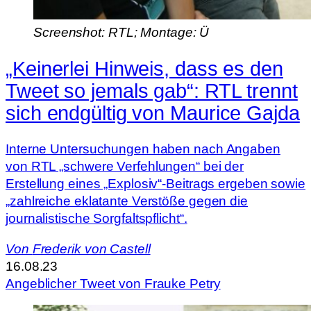
Screenshot: RTL; Montage: Ü
„Keinerlei Hinweis, dass es den
Tweet so jemals gab“: RTL trennt
sich endgültig von Maurice Gajda
Interne Untersuchungen haben nach Angaben
von RTL „schwere Verfehlungen“ bei der
Erstellung eines „Explosiv“-Beitrags ergeben sowie
„zahlreiche eklatante Verstöße gegen die
journalistische Sorgfaltspflicht“.
Von
Frederik von Castell
16.08.23
Angeblicher Tweet von Frauke Petry