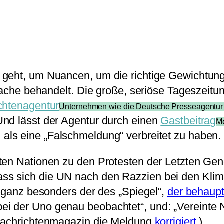
 geht, um Nuancen, um die richtige Gewichtun
Sache behandelt. Die große, seriöse Tageszeitun
chtenagentur
Unternehmen wie die Deutsche Presseagentur (
Und lässt der Agentur durch einen
Gastbeitrag
Me
 als eine „Falschmeldung“ verbreitet zu haben.
ten Nationen zu den Protesten der Letzten Gene
 sich die UN nach den Razzien bei den Klimaak
, ganz besonders der des „Spiegel“,
der behaupt
i der Uno genau beobachtet“, und: „Vereinte N
 Nachrichtenmagazin die Meldung
korrigiert
.)