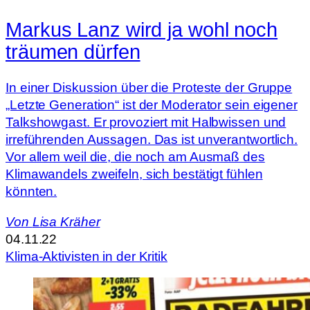
Markus Lanz wird ja wohl noch
träumen dürfen
In einer Diskussion über die Proteste der Gruppe
„Letzte Generation“ ist der Moderator sein eigener
Talkshowgast. Er provoziert mit Halbwissen und
irreführenden Aussagen. Das ist unverantwortlich.
Vor allem weil die, die noch am Ausmaß des
Klimawandels zweifeln, sich bestätigt fühlen
könnten.
Von
Lisa Kräher
04.11.22
Klima-Aktivisten in der Kritik