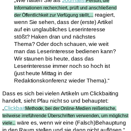
„Wie hätten Sie als
Journalist
Person, die
Informationen recherchiert, prüft und anschließend
reagiert,
der Öffentlichkeit zur Verfügung stellt,...
wenn Sie sehen, dass der (erste) Artikel
auf ein unglaubliches Leserinteresse
stößt? Haken dran und nächstes
Thema? Oder doch schauen, wie weit
man das Leserinteresse bedienen kann?
Wir staunen bis heute, dass das
Leserinteresse immer noch so hoch ist
(just heute Mittag in der
Redaktionskonferenz wieder Thema).“
Dass es sich bei vielen Artikeln um Clickbaiting
handelt, sieht Pfau nicht so und behauptet:
„
Clickbait
Methode, bei der Online-Medien reißerische,
teilweise irreführende Überschriften verwenden, um möglichst
wäre es, wenn wir eine (Falsch)Behauptung
viele...
in den Raum stellen und sie dann nicht auflösen.“