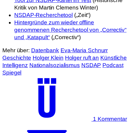
Tool zur NSDAP-Kartei im Test
(Historische
Kritik von Martin Clemens Winter)
NSDAP-Recherchetool
(„Zeit“)
Hintergründe zum wieder offline
genommenen Recherchetool von „Correctiv“
und „Katapult“
(„Correctiv“)
Mehr über:
Datenbank
Eva-Maria Schnurr
Geschichte
Holger Klein
Holger ruft an
Künstliche
Intelligenz
Nationalsozialismus
NSDAP
Podcast
Spiegel
1 Kommentar