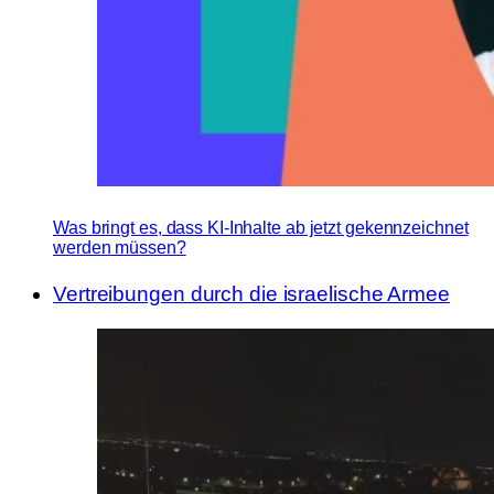
Was bringt es, dass KI-Inhalte ab jetzt gekennzeichnet
werden müssen?
Vertreibungen durch die israelische Armee