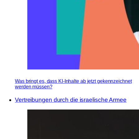
Was bringt es, dass KI-Inhalte ab jetzt gekennzeichnet
werden müssen?
Vertreibungen durch die israelische Armee