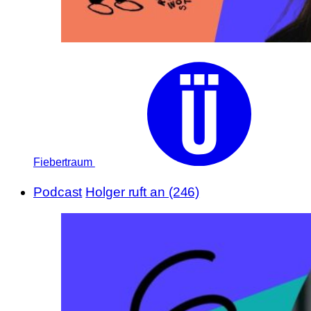
Fiebertraum
Podcast
Holger ruft an (246)