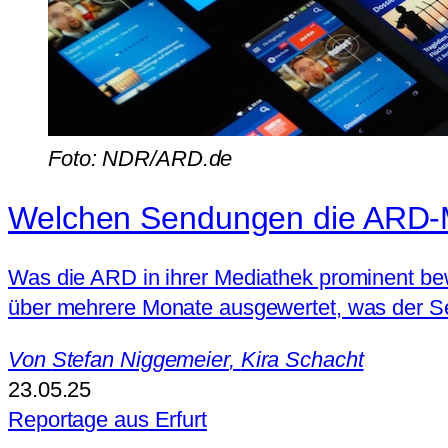
Foto: NDR/ARD.de
Welchen Sendungen die ARD-M
Was die ARD in ihrer Mediathek prominent bewi
über mehrere Monate ausgewertet, was der Se
Von
Stefan Niggemeier
,
Kira Schacht
23.05.25
Reportage aus Erfurt