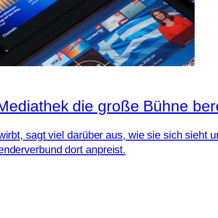
ediathek die große Bühne bere
rbt, sagt viel darüber aus, wie sie sich sieht 
nderverbund dort anpreist.