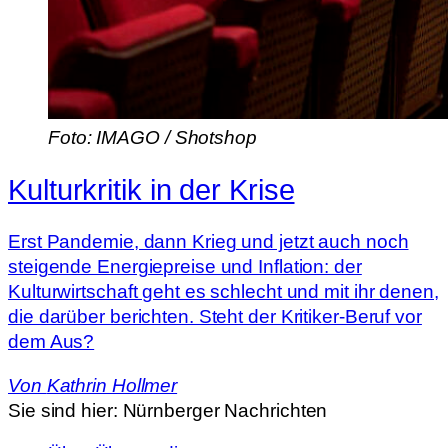
Foto: IMAGO / Shotshop
Kulturkritik in der Krise
Erst Pandemie, dann Krieg und jetzt auch noch
steigende Energiepreise und Inflation: der
Kulturwirtschaft geht es schlecht und mit ihr denen,
die darüber berichten. Steht der Kritiker-Beruf vor
dem Aus?
Von
Kathrin Hollmer
Sie sind hier:
Nürnberger Nachrichten