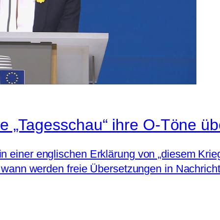
die „Tagesschau“ ihre O-Töne üb
in einer englischen Erklärung von „diesem Krie
: Ab wann werden freie Übersetzungen in Nachri