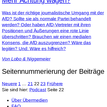
Mehr Ächtung wagen?
Was ist der richtige journalistische Umgang mit der
AfD? Sollte sie als normale Partei behandelt
werden? Oder haben AfD-Vertreter mit ihren
Positionen und Äußerungen eine rote Linie
überschritten? Brauchen wir einen medialen
Konsens, die AfD auszugrenzen? Wäre das
legitim? Und: Wäre es hilfreich?
Von
Lobo & Niggemeier
Seitennummerierung der Beiträge
Neuere
1
…
21
22
23
Frühere
Sie sind hier:
Podcast
Seite 22
Über Übermedien
FAQ