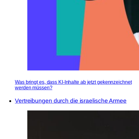
Was bringt es, dass KI-Inhalte ab jetzt gekennzeichnet
werden müssen?
Vertreibungen durch die israelische Armee