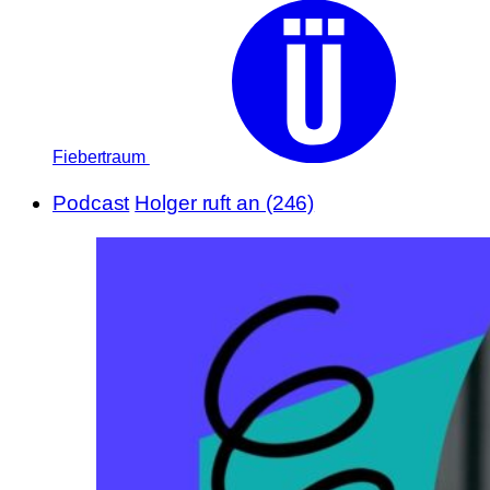
Fiebertraum
Podcast
Holger ruft an (246)