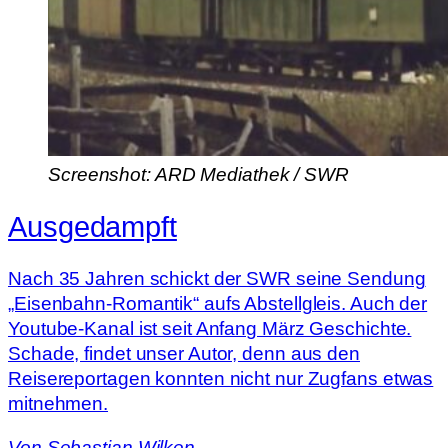
Screenshot: ARD Mediathek / SWR
Ausgedampft
Nach 35 Jahren schickt der SWR seine Sendung
„Eisenbahn-Romantik“ aufs Abstellgleis. Auch der
Youtube-Kanal ist seit Anfang März Geschichte.
Schade, findet unser Autor, denn aus den
Reisereportagen konnten nicht nur Zugfans etwas
mitnehmen.
Von
Sebastian Wilken