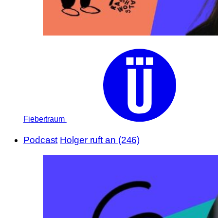
Fiebertraum
Podcast
Holger ruft an (246)