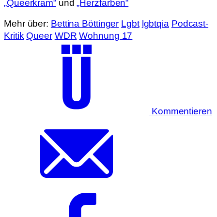
„Queerkram“
und
„Herzfarben“
Mehr über:
Bettina Böttinger
Lgbt
lgbtqia
Podcast-
Kritik
Queer
WDR
Wohnung 17
Kommentieren