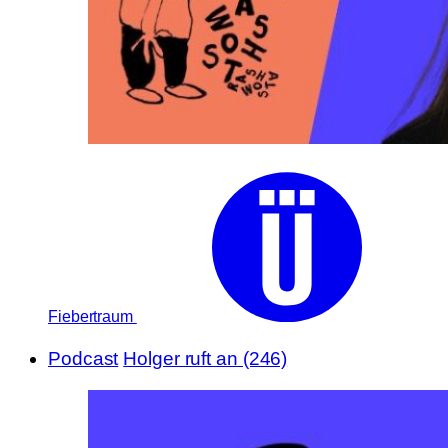
Fiebertraum
Podcast
Holger ruft an (246)