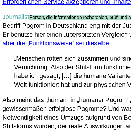
Erforderlichen Service akzeptieren und Inhalt
Journalist
Person, die Informationen recherchiert, prüft und a
Begriff Pogrom in Deutschland eng mit der Jud
Er benutze hier einen „überspitzten Vergleich“
aber die „Funktionsweise“ sei dieselbe
:
„Menschen rotten sich zusammen und sind b
Vernichtung. Also der Shitstorm funktioni
habe ich gesagt, […] die humane Variante 
Welt funktioniert hat und zur physischen Ve
Also meint das „human“ in „humaner Pogrom“, 
gewissermaßen erfolglose Pogrome? Und was i
Notwendigkeit eines Umzugs aufgrund von Bedr
Shitstorms wurden, der reale Auswirkungen au