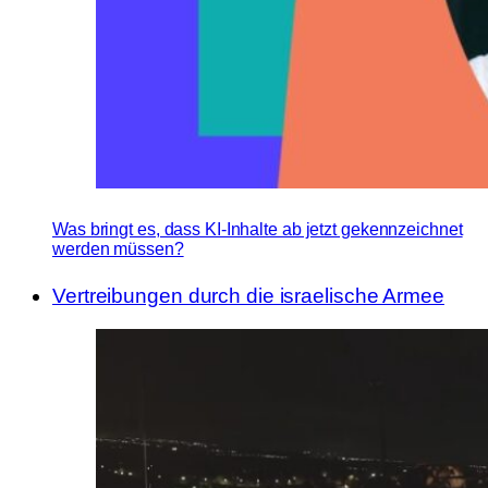
Was bringt es, dass KI-Inhalte ab jetzt gekennzeichnet
werden müssen?
Vertreibungen durch die israelische Armee